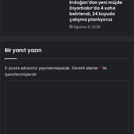
Erdoğan’dan yeni müjde:
Diyarbakır’da 4 saha
belirlendi, 24 kuyuda
çalışma planlıyoruz
Ağustos 6, 2026
Bir yanıt yazın
E-posta adresiniz yayınlanmayacak.
Gerekli alanlar
*
ile
işaretlenmişlerdir
Y
o
r
u
m
*