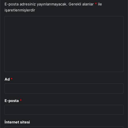
E-posta adresiniz yayınlanmayacak.
Gerekli alanlar
*
ile
işaretlenmişlerdir
Y
o
r
u
m
*
Ad
*
E-posta
*
İnternet sitesi