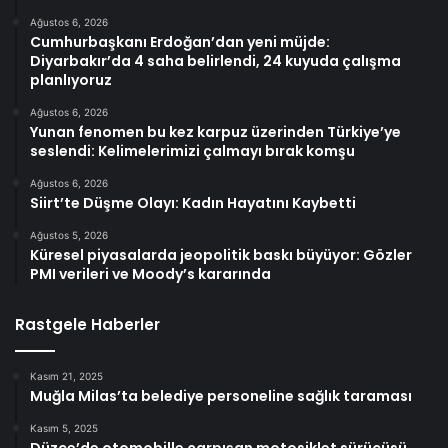
Ağustos 6, 2026
Cumhurbaşkanı Erdoğan’dan yeni müjde:
Diyarbakır’da 4 saha belirlendi, 24 kuyuda çalışma
planlıyoruz
Ağustos 6, 2026
Yunan fenomen bu kez karpuz üzerinden Türkiye’ye
seslendi: Kelimelerimizi çalmayı bırak komşu
Ağustos 6, 2026
Siirt’te Düşme Olayı: Kadın Hayatını Kaybetti
Ağustos 5, 2026
Küresel piyasalarda jeopolitik baskı büyüyor: Gözler
PMI verileri ve Moody’s kararında
Rastgele Haberler
Kasım 21, 2025
Muğla Milas’ta belediye personeline sağlık taraması
Kasım 5, 2025
Düzce’de otomobille çarpışan motosiklet sürücüsü