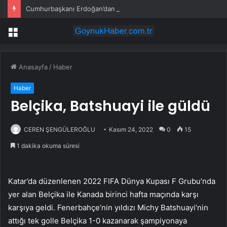
Cumhurbaşkanı Erdoğan’dan yeni müjde: Diyarbakır’da 4 saha belirlendi, 24 kuyuda çalışma planlıyoruz
Menü
Anasayfa
/
Haber
Haber
Belçika, Batshuayi ile güldü
CEREN ŞENGÜLEROĞLU
Kasım 24, 2022
0
15
1 dakika okuma süresi
Katar’da düzenlenen 2022 FIFA Dünya Kupası F Grubu’nda
yer alan Belçika ile Kanada birinci hafta maçında karşı
karşıya geldi. Fenerbahçe’nin yıldızı Michy Batshuayi’nin
attığı tek golle Belçika 1-0 kazanarak şampiyonaya