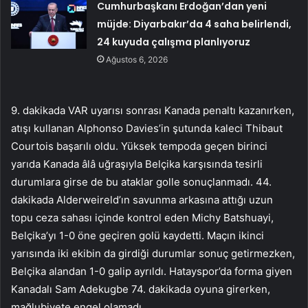
Cumhurbaşkanı Erdoğan’dan yeni
müjde: Diyarbakır’da 4 saha belirlendi,
24 kuyuda çalışma planlıyoruz
Ağustos 6, 2026
9. dakikada VAR uyarısı sonrası Kanada penaltı kazanırken,
atışı kullanan Alphonso Davies’in şutunda kaleci Thibaut
Courtois başarılı oldu. Yüksek tempoda geçen birinci
yarıda Kanada âlâ uğraşıyla Belçika karşısında tesirli
durumlara girse de bu ataklar golle sonuçlanmadı. 44.
dakikada Alderweireld’ın savunma arkasına attığı uzun
topu ceza sahası içinde kontrol eden Michy Batshuayi,
Belçika’yı 1-0 öne geçiren golü kaydetti. Maçın ikinci
yarısında iki ekibin da girdiği durumlar sonuç getirmezken,
Belçika alandan 1-0 galip ayrıldı. Hatayspor’da forma giyen
Kanadalı Sam Adekugbe 74. dakikada oyuna girerken,
mağlubiyete engel olamadı.