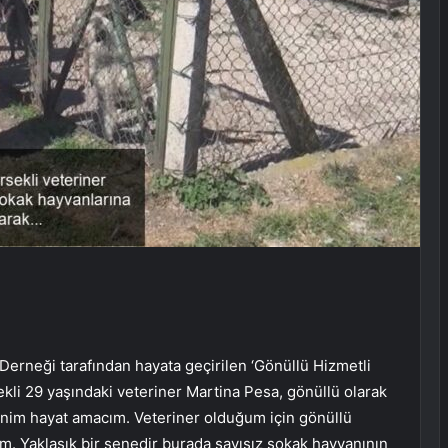
erneği tarafından hayata geçirilen ‘Gönüllü Hizmetli
li 29 yaşındaki veteriner Martina Pesa, gönüllü olarak
enim hayat amacım. Veteriner olduğum için gönüllü
m. Yaklaşık bir senedir burada sayısız sokak hayvanının