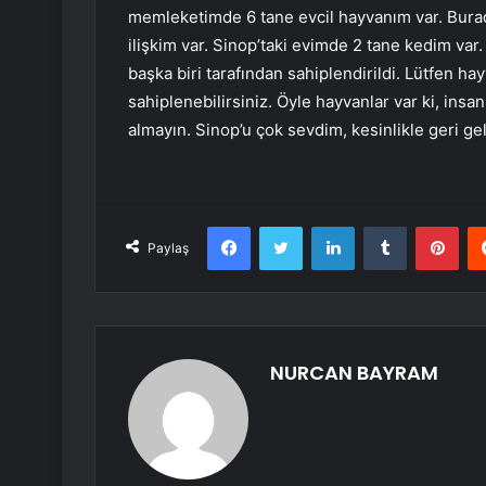
memleketimde 6 tane evcil hayvanım var. Burad
ilişkim var. Sinop’taki evimde 2 tane kedim var
başka biri tarafından sahiplendirildi. Lütfen h
sahiplenebilirsiniz. Öyle hayvanlar var ki, insan
almayın. Sinop’u çok sevdim, kesinlikle geri ge
Facebook
Twitter
LinkedIn
Tumblr
Pint
Paylaş
NURCAN BAYRAM