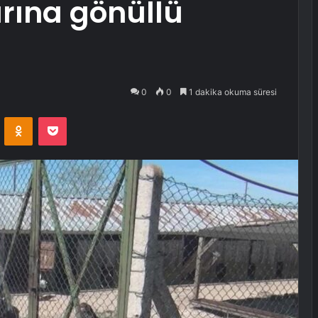
rına gönüllü
0
0
1 dakika okuma süresi
VKontakte
Odnoklassniki
Pocket