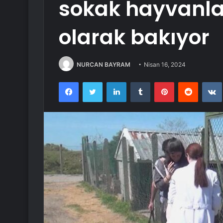
sokak hayvanla
olarak bakıyor
NURCAN BAYRAM
Nisan 16, 2024
Facebook
Twitter
LinkedIn
Tumblr
Pinterest
Reddit