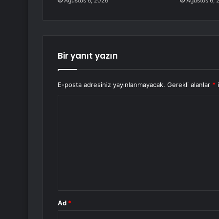
Ağustos 6, 2026
Ağustos 6, 
Bir yanıt yazın
E-posta adresiniz yayınlanmayacak.
Gerekli alanlar
*
i
Y
o
r
u
m
*
Ad
*