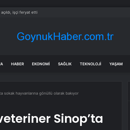
açıldı, işçi feryat etti
FA
HABER
EKONOMI
SAĞLIK
TEKNOLOJI
YAŞAM
ta sokak hayvanlarına gönüllü olarak bakıyor
veteriner Sinop’ta