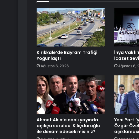
Kırıkkale’de Bayram Trafiği
İhya Vakfı’
Yoğunlaştı
İcazet Sev
Ağustos 6, 2026
Ağustos 6, 
Ahmet Akın’a canlı yayında
Yeni Parti’
açıkça soruldu: Kılıçdaroğlu
Özgür Öze
ile devam edecek misiniz?
açıklamas