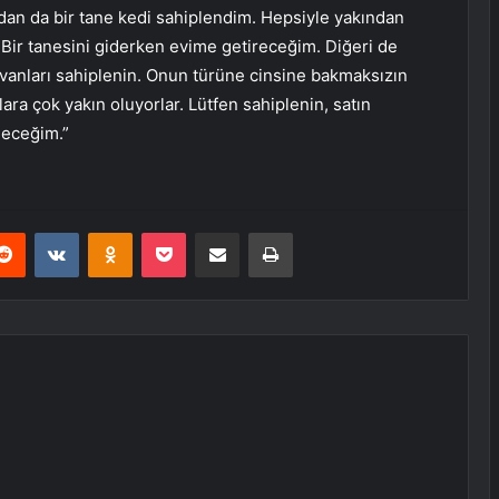
an da bir tane kedi sahiplendim. Hepsiyle yakından
. Bir tanesini giderken evime getireceğim. Diğeri de
ayvanları sahiplenin. Onun türüne cinsine bakmaksızın
lara çok yakın oluyorlar. Lütfen sahiplenin, satın
leceğim.”
erest
Reddit
VKontakte
Odnoklassniki
Pocket
E-Posta ile paylaş
Yazdır