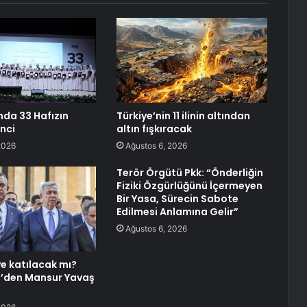
nda 33 Hafızın
Türkiye’nin 11 ilinin altından
inci
altın fışkıracak
2026
Ağustos 6, 2026
Terör Örgütü Pkk: “Önderliğin
Fiziki Özgürlüğünü İçermeyen
Bir Yasa, Sürecin Sabote
Edilmesi Anlamına Gelir”
Ağustos 6, 2026
ye katılacak mı?
l’den Mansur Yavaş
ı