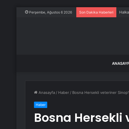
Halka 
Perşembe, Ağustos 6 2026
Son Dakika Haberleri
ANASAY
Anasayfa
/
Haber
/
Bosna Hersekli veteriner Sinop’
Haber
Bosna Hersekli 