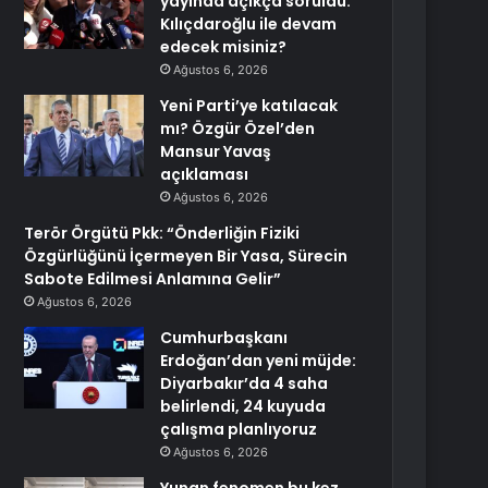
yayında açıkça soruldu:
Kılıçdaroğlu ile devam
edecek misiniz?
Ağustos 6, 2026
Yeni Parti’ye katılacak
mı? Özgür Özel’den
Mansur Yavaş
açıklaması
Ağustos 6, 2026
Terör Örgütü Pkk: “Önderliğin Fiziki
Özgürlüğünü İçermeyen Bir Yasa, Sürecin
Sabote Edilmesi Anlamına Gelir”
Ağustos 6, 2026
Cumhurbaşkanı
Erdoğan’dan yeni müjde:
Diyarbakır’da 4 saha
belirlendi, 24 kuyuda
çalışma planlıyoruz
Ağustos 6, 2026