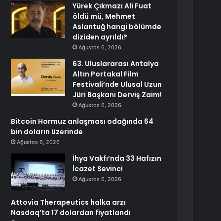
Yürek Çıkmazı Ali Fuat
öldü mü, Mehmet
Aslantuğ hangi bölümde
diziden ayrıldı?
Ağustos 6, 2026
63. Uluslararası Antalya
Altın Portakal Film
Festivali’nde Ulusal Uzun
Jüri Başkanı Derviş Zaim!
Ağustos 6, 2026
Bitcoin Hormuz anlaşması odağında 64
bin doların üzerinde
Ağustos 6, 2026
İhya Vakfı’nda 33 Hafızın
İcazet Sevinci
Ağustos 6, 2026
Attovia Therapeutics halka arzı
Nasdaq’ta 17 dolardan fiyatlandı