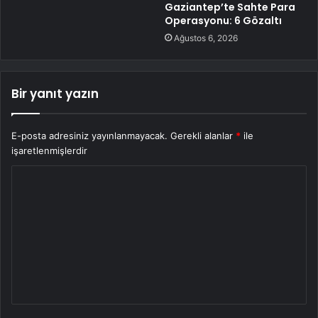
Gaziantep’te Sahte Para
Operasyonu: 6 Gözaltı
Ağustos 6, 2026
Bir yanıt yazın
E-posta adresiniz yayınlanmayacak.
Gerekli alanlar
*
ile
işaretlenmişlerdir
Y
o
r
u
m
*