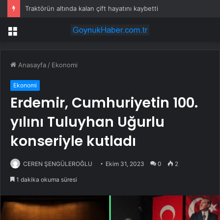
Traktörün altında kalan çift hayatını kaybetti
Menü
Anasayfa
/
Ekonomi
Ekonomi
Erdemir, Cumhuriyetin 100.
yılını Tuluyhan Uğurlu
konseriyle kutladı
CEREN ŞENGÜLEROĞLU
Ekim 31, 2023
0
2
1 dakika okuma süresi