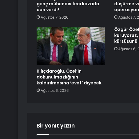
genç mühendis feci kazada
düşürme ve
can verdi!
operasyonu
Ağustos 7, 2026
Ağustos 7, 
Özgür Özel:
kuruyoruz,
kürsüsünü 
Ağustos 6, 
Kılıçdaroğlu, Özel’in
dokunulmazlığının
kaldırılmasına ‘evet’ diyecek
Ağustos 6, 2026
Bir yanıt yazın