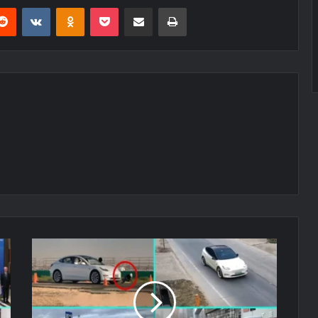
erest
Reddit
VKontakte
Odnoklassniki
Pocket
E-Posta ile paylaş
Yazdır