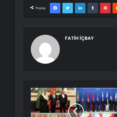
Facebook
Twitter
LinkedIn
Tumblr
Pint
Paylaş
FATİH İÇBAY