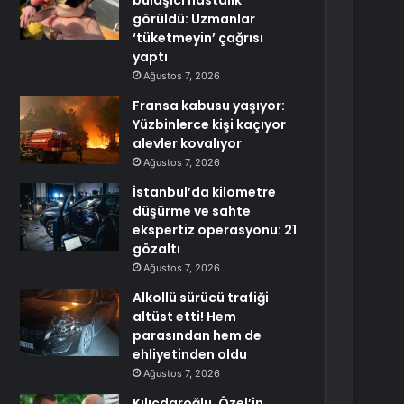
bulaşıcı hastalık
görüldü: Uzmanlar
‘tüketmeyin’ çağrısı
yaptı
Ağustos 7, 2026
Fransa kabusu yaşıyor:
Yüzbinlerce kişi kaçıyor
alevler kovalıyor
Ağustos 7, 2026
İstanbul’da kilometre
düşürme ve sahte
ekspertiz operasyonu: 21
gözaltı
Ağustos 7, 2026
Alkollü sürücü trafiği
altüst etti! Hem
parasından hem de
ehliyetinden oldu
Ağustos 7, 2026
Kılıçdaroğlu, Özel’in