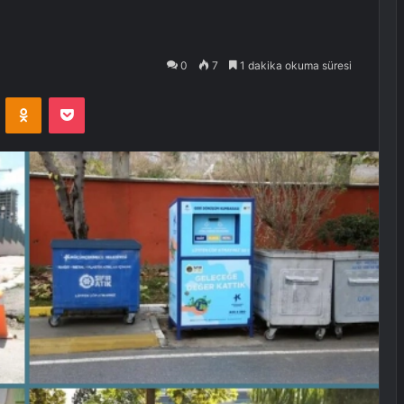
0
7
1 dakika okuma süresi
VKontakte
Odnoklassniki
Pocket