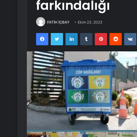
farkındalığı
FATİH İÇBAY
Ekim 23, 2023
Facebook
Twitter
LinkedIn
Tumblr
Pinterest
Reddit