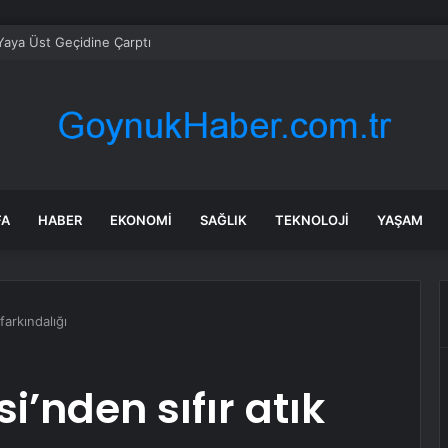
aya Üst Geçidine Çarptı
FA
HABER
EKONOMI
SAĞLIK
TEKNOLOJI
YAŞAM
farkındalığı
’nden sıfır atık